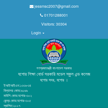
jessmsc2007@gmail.com
01701288001
Visitors:
30304
Login
গণপ্রজাতন্ত্রী বাংলাদেশ সরকার
যশোর শিক্ষা বোর্ড সরকারি মডেল স্কুল এন্ড কলেজ
যশোর সদর, যশোর ।
ইআইআইএন:১৩৩৮৩৪
বিদ্যালয় কোড:৬১৬৯
মাউশি কোড:যশোর-৩০২
কেন্দ্র কোড:যশোর-৩০৫
স্থাপিত:২০০৭