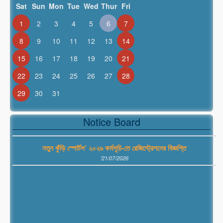
Sat
Sun
Mon
Tue
Wed
Thur
Fri
1
2
3
4
5
6
7
8
9
10
11
12
13
14
15
16
17
18
19
20
21
22
23
24
25
26
27
28
29
30
31
প্রাইম মিনিস্টার্স গোল্ডকাপ জাতীয় ফুটবল প্রতিযোগিতার বিজ্ঞপ্তি
Notice Board
'21/07/2026
নতুন কুঁড়ি স্পোর্টস’ ২০২৬ কর্মসূচি-তে রেজিস্ট্রেশনের বিজ্ঞপ্তি
'21/07/2026