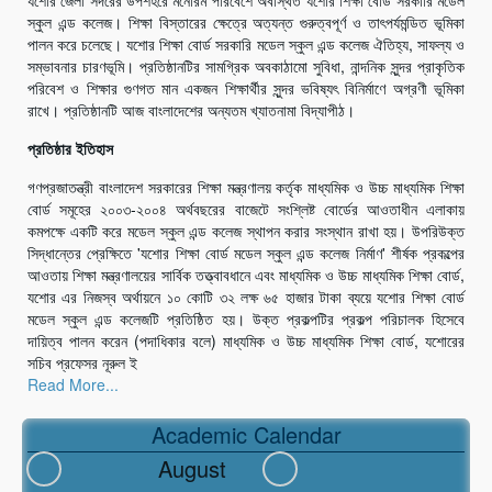
যশোর জেলা সদরের উপশহরে মনোরম পরিবেশে অবস্থিত যশোর শিক্ষা বোর্ড সরকারি মডেল
স্কুল এন্ড কলেজ। শিক্ষা বিস্তারের ক্ষেত্রে অত্যন্ত গুরুত্বপূর্ণ ও তাৎপর্যমন্ডিত ভূমিকা
পালন করে চলেছে। যশোর শিক্ষা বোর্ড সরকারি মডেল স্কুল এন্ড কলেজ ঐতিহ্য, সাফল্য ও
সম্ভাবনার চারণভূমি। প্রতিষ্ঠানটির সামগ্রিক অবকাঠামো সুবিধা, নান্দনিক সুন্দর প্রাকৃতিক
পরিবেশ ও শিক্ষার গুণগত মান একজন শিক্ষার্থীর সুন্দর ভবিষ্যৎ বিনির্মাণে অগ্রণী ভূমিকা
রাখে। প্রতিষ্ঠানটি আজ বাংলাদেশের অন্যতম খ্যাতনামা বিদ্যাপীঠ।
প্রতিষ্ঠার ইতিহাস
গণপ্রজাতন্ত্রী বাংলাদেশ সরকারের শিক্ষা মন্ত্রণালয় কর্তৃক মাধ্যমিক ও উচ্চ মাধ্যমিক শিক্ষা
বোর্ড সমূহের ২০০৩-২০০৪ অর্থবছরের বাজেটে সংশ্লিষ্ট বোর্ডের আওতাধীন এলাকায়
কমপক্ষে একটি করে মডেল স্কুল এন্ড কলেজ স্থাপন করার সংস্থান রাখা হয়। উপরিউক্ত
সিদ্ধান্তের প্রেক্ষিতে 'যশোর শিক্ষা বোর্ড মডেল স্কুল এন্ড কলেজ নির্মাণ' শীর্ষক প্রকল্পের
আওতায় শিক্ষা মন্ত্রণালয়ের সার্বিক তত্ত্বাবধানে এবং মাধ্যমিক ও উচ্চ মাধ্যমিক শিক্ষা বোর্ড,
যশোর এর নিজস্ব অর্থায়নে ১০ কোটি ৩২ লক্ষ ৬৫ হাজার টাকা ব্যয়ে যশোর শিক্ষা বোর্ড
মডেল স্কুল এন্ড কলেজটি প্রতিষ্ঠিত হয়। উক্ত প্রকল্পটির প্রকল্প পরিচালক হিসেবে
দায়িত্ব পালন করেন (পদাধিকার বলে) মাধ্যমিক ও উচ্চ মাধ্যমিক শিক্ষা বোর্ড, যশোরের
সচিব প্রফেসর নূরুল ই
Read More...
Academic Calendar
August