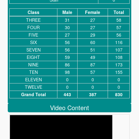
Class
Male
Female
Total
THREE
31
27
58
FOUR
30
27
57
FIVE
27
29
56
SIX
56
60
116
SEVEN
56
51
107
EIGHT
59
49
108
NINE
86
87
173
TEN
98
57
155
ELEVEN
0
0
0
TWELVE
0
0
0
Grand Total
443
387
830
Video Content